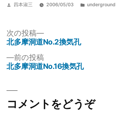
投
カ
四本淑三
2006/05/03
underground
稿
テ
者:
ゴ
リ
次
次の投稿
ー:
の
北多摩洞道No.2換気孔
投
投
前
前の投稿
稿
稿:
の
北多摩洞道No.16換気孔
ナ
投
稿:
ビ
ゲ
コメントをどうぞ
ー
シ