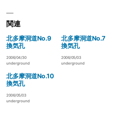
有
ク
ク
す
し
し
る
て
て
に
Twitter
Tumblr
は
で
で
ク
共
共
リ
有
有
関連
ッ
(新
(新
ク
し
し
し
い
い
て
ウ
ウ
北多摩洞道No.9
北多摩洞道No.7
く
ィ
ィ
だ
ン
ン
換気孔
換気孔
さ
ド
ド
い
ウ
ウ
(新
で
で
し
開
開
2006/04/30
2006/05/03
い
き
き
ウ
ま
ま
underground
underground
ィ
す)
す)
ン
ド
北多摩洞道No.10
ウ
で
換気孔
開
き
ま
す)
2006/05/03
underground