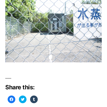
道
No.4
換
気
孔)
Share this:
Facebook
ク
ク
で
リ
リ
共
ッ
ッ