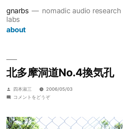
コ
gnarbs
nomadic audio research
ン
labs
テ
about
ン
ツ
へ
北多摩洞道No.4換気孔
ス
キ
投
四本淑三
2006/05/03
ッ
稿
(北
コメントをどうぞ
者:
多
プ
摩
洞